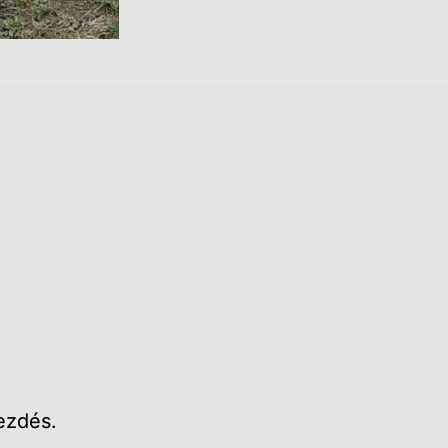
ezdés.