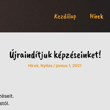
Kezdőlap
Hírek
Újraindítjuk képzéseinket!
Hírek
,
Nyitás
/
június 1, 2021
zéseit.
stól.