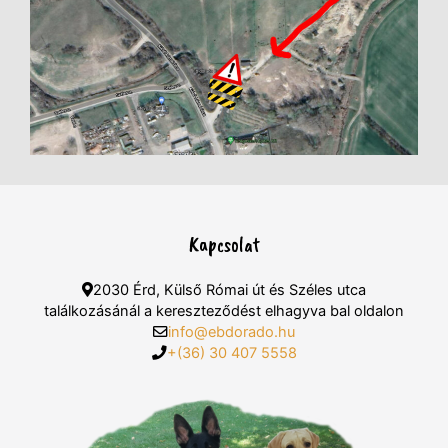
Kapcsolat
2030 Érd, Külső Római út és Széles utca
találkozásánál a kereszteződést elhagyva bal oldalon
info@ebdorado.hu
+(36) 30 407 5558