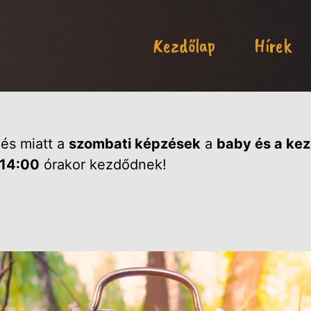
Kezdőlap
Hírek
dés miatt a
szombati képzések
a
baby és a ke
 14:00
órakor kezdődnek!