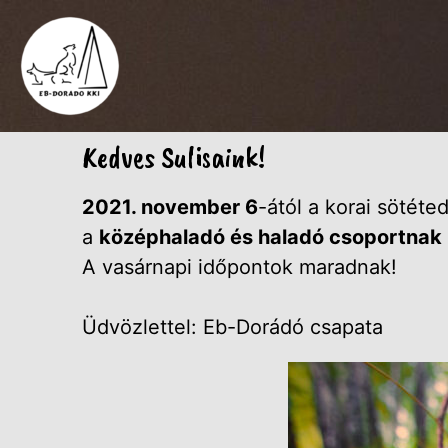
Kedves Sulisaink!
2021. november 6
-ától a korai sötéte
a
középhaladó és haladó csoportnak
A vasárnapi időpontok maradnak!
Üdvözlettel: Eb-Dorádó csapata